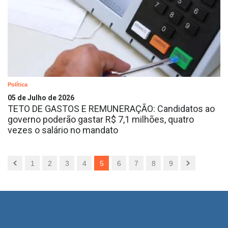
Política
05 de Julho de 2026
TETO DE GASTOS E REMUNERAÇÃO: Candidatos ao
governo poderão gastar R$ 7,1 milhões, quatro
vezes o salário no mandato
1
2
3
4
5
6
7
8
9