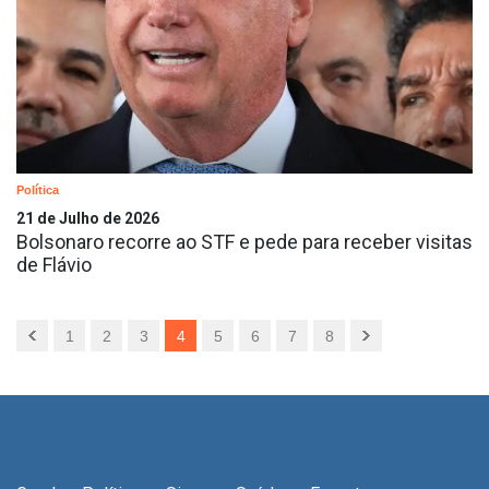
Política
21 de Julho de 2026
Bolsonaro recorre ao STF e pede para receber visitas
de Flávio
1
2
3
4
5
6
7
8