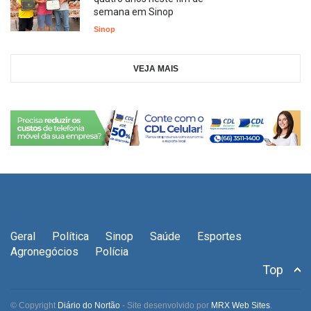
semana em Sinop
Sinop
VEJA MAIS
Geral
Política
Sinop
Saúde
Esportes
Agronegócios
Polícia
Top
© Copyright
Diário do Nortão
- Site desenvolvido por
MRX Web Sites
.