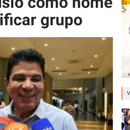
císio como nome
ificar grupo
V