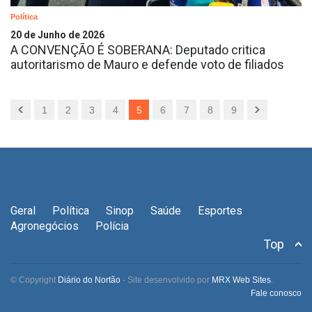
Política
20 de Junho de 2026
A CONVENÇÃO É SOBERANA: Deputado critica
autoritarismo de Mauro e defende voto de filiados
1
2
3
4
5
6
7
8
9
Geral
Política
Sinop
Saúde
Esportes
Agronegócios
Polícia
Top
© Copyright
Diário do Nortão
- Site desenvolvido por
MRX Web Sites
.
Fale conosco