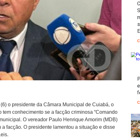
C
S
m
s
E
C
P
e
f
C
 (6) o presidente da Câmara Municipal de Cuiabá, o
ão tem conhecimento se a facção criminosa “Comando
o municipal. O vereador Paulo Henrique Amorim (MDB)
 a facção. O presidente lamentou a situação e disse
eis.