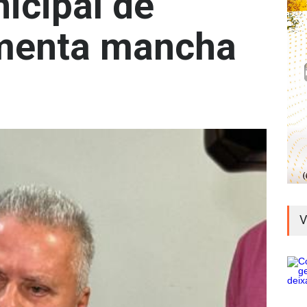
icipal de
amenta mancha
V