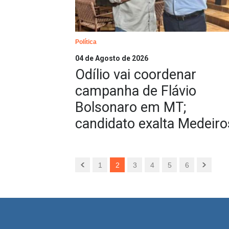
Política
04 de Agosto de 2026
Odílio vai coordenar
campanha de Flávio
Bolsonaro em MT;
candidato exalta Medeiro
1
2
3
4
5
6