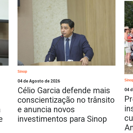
Sinop
Sino
04 de Agosto de 2026
Célio Garcia defende mais
04 d
Pr
conscientização no trânsito
in
a
e anuncia novos
cu
e
investimentos para Sinop
Am