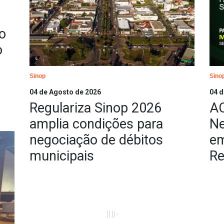
o
o
Sinop
Sino
04 de Agosto de 2026
04 d
Regulariza Sinop 2026
AC
amplia condições para
Ne
negociação de débitos
em
municipais
Re